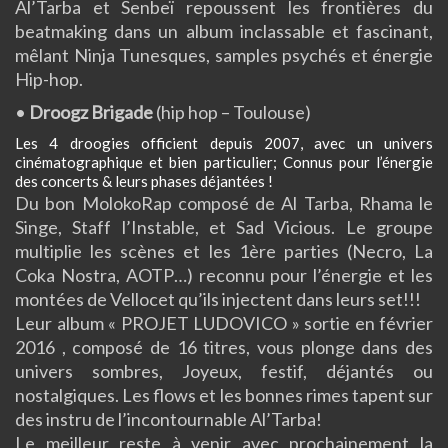
Al’Tarba et Senbeï repoussent les frontières du
beatmaking dans un album inclassable et fascinant,
mêlant Ninja Tunesques, samples psychés et énergie
Hip-hop.
•
Droogz Brigade
(hip hop – Toulouse)
Les 4 droogies officient depuis 2007, avec un univers
cinématographique et bien particulier; Connus pour l’énergie
des concerts & leurs phases déjantées !
Du bon MolokoRap composé de Al Tarba, Rhama le
Singe, Staff l’Instable, et Sad Vicious. Le groupe
multiplie les scènes et les 1ère parties (Necro, La
Coka Nostr
a, AOTP…) reconnu pour l’énergie et les
montées de Vellocet qu’ils injectent dans leurs set!!!
Leur album « PROJET LUDOVICO » sortie en février
2016 , composé de 16 titres, vous plonge dans des
univers sombres, Joyeux, festif, déjantés ou
nostalgiques. Les flows et les bonnes rimes tapent sur
des instru de l’incontournable Al’Tarba!
Le meilleur reste à venir avec prochainement la