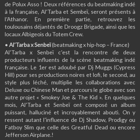
de Polux Asso ! Deux références du beatmaking indé
à la française, Al’Tarba et Sembeï, seront présents à
l’Athanor. En première partie, retrouvez les
toulousains déjantés de Droogz Brigade, ainsi que les
locaux Albigeois du Totem Crew.
•
Al’Tarba x Senbeï
(beatmaking x hip-hop – France)
Al’Tarba x Senbeï c’est la rencontre de deux
producteurs influents de la scène beatmaking indé
française. Le 1er est adoubé par Dj Muggs (Cypress
Hill) pour ses productions noires et lofi, le second, au
style plus léché, multiplie les collaborations avec
Deluxe ou Chinese Man et parcours le globe avec son
autre projet « Smokey Joe & The Kid ». En quelques
mois, Al’Tarba et Senbeï ont composé un album
puissant, halluciné et incroyablement abouti. On y
ressent autant l’influence de Dj Shadow, Prodigy ou
Fatboy Slim que celle des Greatful Dead ou encore
Jefferson Airplane.!