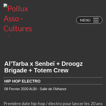
MENU
Al’Tarba x Senbeï + Droogz
Brigade + Totem Crew
HIP HOP ELECTRO
08 Fevrier 2020
ALBI - Salle de l'Athanor
Première date hip-hop / électro pour lancer les 20 ans