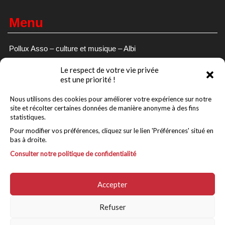
Menu
Pollux Asso – culture et musique – Albi
Billetterie
Le respect de votre vie privée
est une priorité !
Evenements/Concerts
Actions culturelles
Nous utilisons des cookies pour améliorer votre expérience sur notre
site et récolter certaines données de manière anonyme à des fins
Scène locale
statistiques.
Fête Sûre et Responsable
Pour modifier vos préférences, cliquez sur le lien 'Préférences' situé en
bas à droite.
L’association
Consulter notre politique de confidentialité
Partenaires et mécènes
Contact
Accepter
Refuser