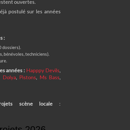
restent ouvertes.
jà postulé sur les années
s :
 dossiers).
s, bénévoles, techniciens).
ure.
es années :
Happpy Devils
,
,
Dolya
,
Pistons
,
Ms Bass
,
projets scène locale
: