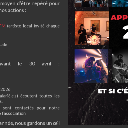
ur moyen d’être repéré pour
nos actions :
 FM
(artiste local invité chaque
cale
 avant le 30 avril :
 2026 :
larié.e.s) écoutent toutes les
s.
x sont contactés pour notre
 l’association
 année, nous gardons un œil