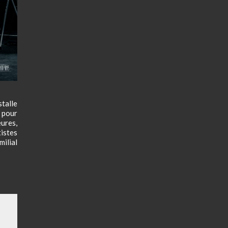
stalle
c pour
eures,
istes
milial