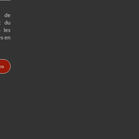
s de
t du
 les
es en
fos