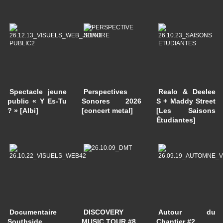
Spectacle jeune
Perspectives
Realo & Deelee
public « Y Es-Tu
Sonores 2026
S + Maddy Street
? » [Albi]
[concert metal]
[Les Saisons
Étudiantes]
Documentaire
DISCOVERY
Autour du
Southside
MUSIC TOUR #8
Chantier #2