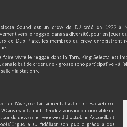
Selecta Sound est un crew de DJ créé en 1999 à Maz
ivement vers le reggae, dans sa diversité, pour en jouer 
rs de Dub Plate, les membres du crew enregistrent 
ue.
e faire vivre le reggae dans la Tarn, King Selecta est im
, dans le but de créer une « grosse sono participative » à 
salle « la Station ».
ur de l’Aveyron fait vibrer la bastide de Sauveterre
 20 ans maintenant. Rendez-vous incontournable de
autour du dewsrnier week-end d’octobre. Accueillant
Roots’Ergue a su fidéliser son public grâce à des