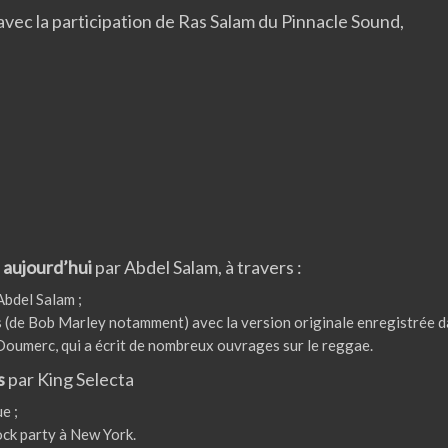
a
vec la participation de Ras Salam du Pinnacle Sound,
à aujourd’hui
par Abdel Salam, à travers :
Abdel Salam ;
de Bob Marley notamment) avec la version originale enregistrée dan
Doumerc, qui a écrit de nombreux ouvrages sur le reggae.
s
par King Selecta
e ;
ock party à New York.