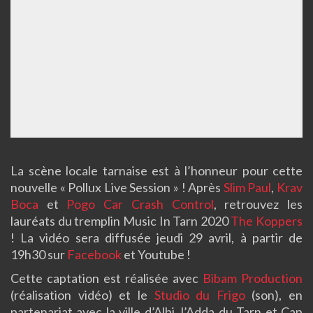
La scène locale tarnaise est à l’honneur pour cette
nouvelle « Pollux Live Session » ! Après
Slim Paul
,
Krav
Boca
et
Pogo Car Crash Control
, retrouvez les
lauréats du tremplin Music In Tarn 2020
The Koppers
! La vidéo sera diffusée jeudi 29 avril, à partir de
19h30 sur
Facebook
et Youtube !
Cette captation est réalisée avec
Bibam Production
(réalisation vidéo) et le
Studio du Frigo
(son), en
partenariat avec la ville d’Albi, l’Adda du Tarn et Cap