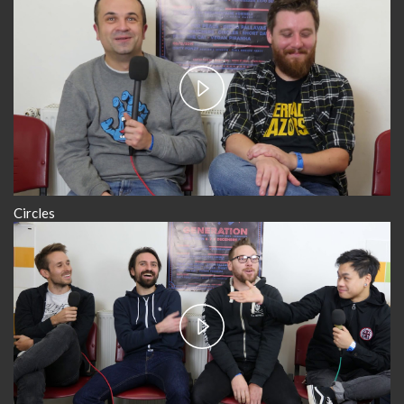
Play
Video
Circles
Play
Video