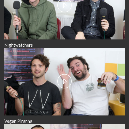
Play
Video
Nightwatchers
Play
Video
Vegan Piranha