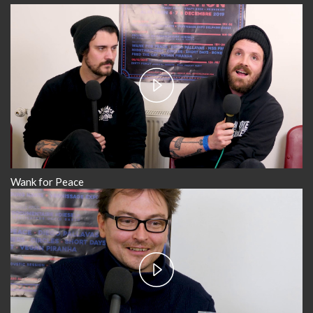
Play
Video
Wank for Peace
Play