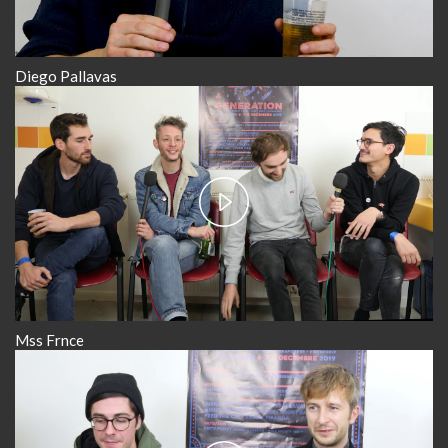
Video
Diego Pallavas
Play
Video
Mss Frnce